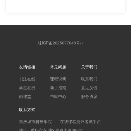
桂ICP备2025077048号-1
友情链接
常见问题
关于我们
书法在线
课程说明
联系我们
学堂在线
新手指南
意见反馈
雨课堂
帮助中心
服务协议
联系方式
重庆城市科技学院——在线课程测评考试平台
地址 : 重庆市永川区光彩大道368号